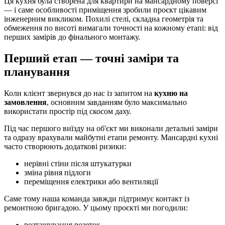
Ця кухня була створена для квартири на мансардному поверсі
— і саме особливості приміщення зробили проєкт цікавим
інженерним викликом. Похилі стелі, складна геометрія та
обмеження по висоті вимагали точності на кожному етапі: від
перших замірів до фінального монтажу.
Перший етап — точні заміри та
планування
Коли клієнт звернувся до нас із запитом на
кухню на
замовлення
, основним завданням було максимально
використати простір під скосом даху.
Під час першого виїзду на об'єкт ми виконали детальні заміри
та одразу врахували майбутні етапи ремонту. Мансардні кухні
часто створюють додаткові ризики:
нерівні стіни після штукатурки
зміна рівня підлоги
переміщення електрики або вентиляції
Саме тому наша команда завжди підтримує контакт із
ремонтною бригадою. У цьому проєкті ми погодили:
розташування розеток