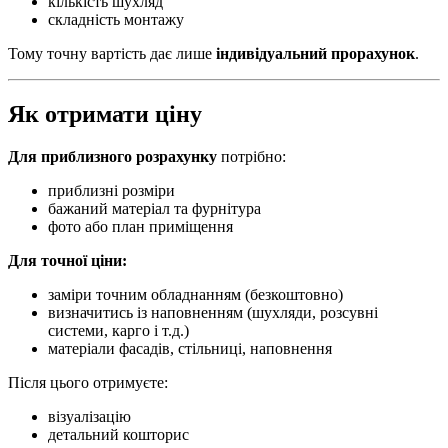
кількість шухляд
складність монтажу
Тому точну вартість дає лише
індивідуальний прорахунок
.
Як отримати ціну
Для приблизного розрахунку
потрібно:
приблизні розміри
бажаний матеріал та фурнітура
фото або план приміщення
Для точної ціни:
заміри точним обладнанням (безкоштовно)
визначитись із наповненням (шухляди, розсувні
системи, карго і т.д.)
матеріали фасадів, стільниці, наповнення
Після цього отримуєте:
візуалізацію
детальний кошторис