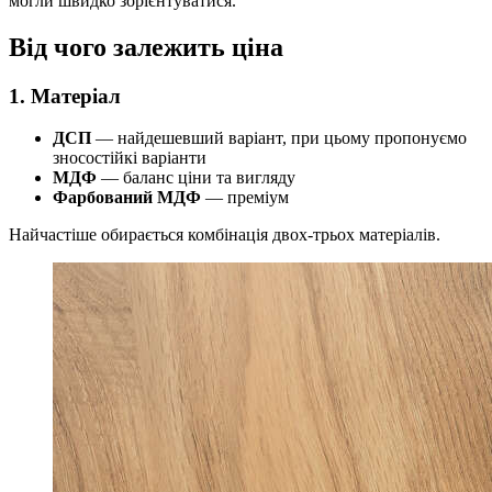
могли швидко зорієнтуватися.
Від чого залежить ціна
1. Матеріал
ДСП
— найдешевший варіант, при цьому пропонуємо
зносостійкі варіанти
МДФ
— баланс ціни та вигляду
Фарбований МДФ
— преміум
Найчастіше обирається комбінація двох-трьох матеріалів.